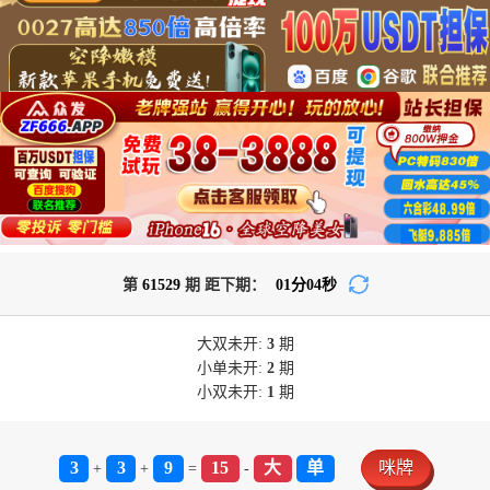
第
61529
期 距下期：
01
分
03
秒
大双
未开:
3
期
小单
未开:
2
期
小双
未开:
1
期
3
3
9
15
大
单
咪牌
+
+
=
-